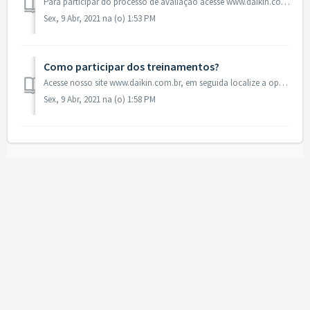
Para participar do processo de avaliação acesse www.daikin.com.br, localize a opção “Profissionais”, em seguida “Seja um Credenciado”, depois será necessári...
Sex, 9 Abr, 2021 na (o) 1:53 PM
Como participar dos treinamentos?
Acesse nosso site www.daikin.com.br, em seguida localize a opção “Profissionais”, depois selecione “Treinamentos” para maiores detalhes.
Sex, 9 Abr, 2021 na (o) 1:58 PM